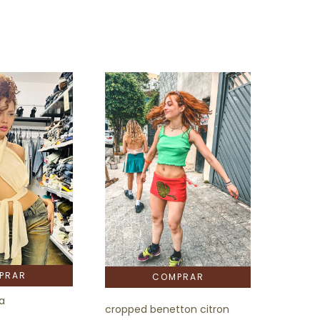
PRAR
a
cropped benetton citron