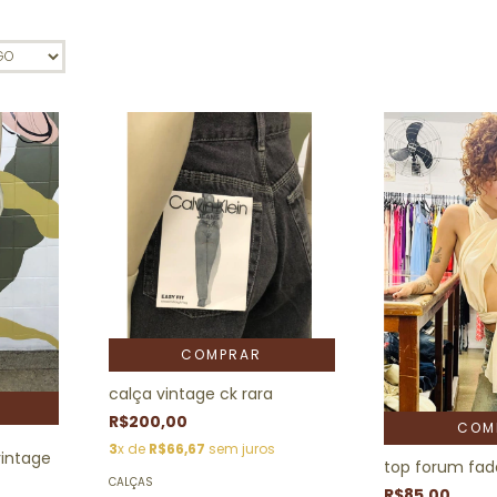
COMPRAR
calça vintage ck rara
R$200,00
COM
3
x de
R$66,67
sem juros
 vintage
top forum fad
CALÇAS
R$85,00