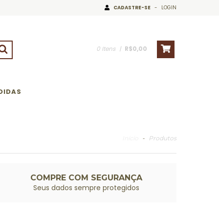
CADASTRE-SE
-
LOGIN
0
Itens
|
R$0,00
DIDAS
Início
-
Produtos
COMPRE COM SEGURANÇA
Seus dados sempre protegidos