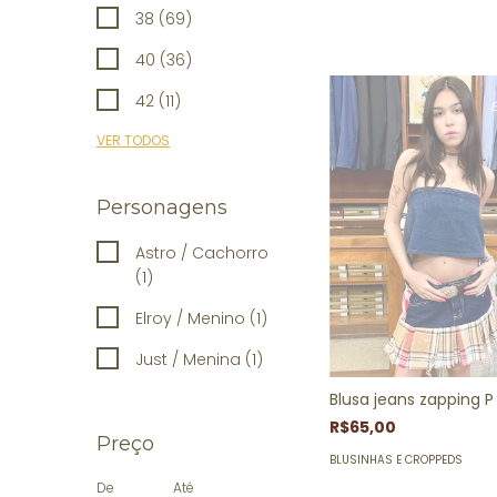
38 (69)
40 (36)
42 (11)
VER TODOS
Personagens
Astro / Cachorro
(1)
Elroy / Menino (1)
Just / Menina (1)
Blusa jeans zapping P
R$65,00
Preço
BLUSINHAS E CROPPEDS
De
Até