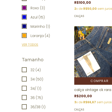
R$100,00
Roxo (3)
2
x de
R$50,00
sem juro
CALÇAS
Azul (15)
Marinho (1)
Laranja (4)
VER TODOS
Tamanho
32 (4)
34 (50)
COMPRAR
34/ (1)
calça vintage ck rara
R$200,00
36 (75)
3
x de
R$66,67
sem juros
36/38 (1)
CALÇAS