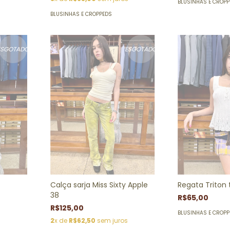
BLUSINHAS E CROP
BLUSINHAS E CROPPEDS
ESGOTADO
ESGOTADO
Calça sarja Miss Sixty Apple
Regata Triton 
38
R$65,00
R$125,00
BLUSINHAS E CROP
2
x de
R$62,50
sem juros