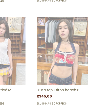
BLUSINHAS E CROPPEDS
PEDS
ESGOTADO
ESGOTADO
tricô M
Blusa top Triton beach P
R$45,00
PEDS
BLUSINHAS E CROPPEDS