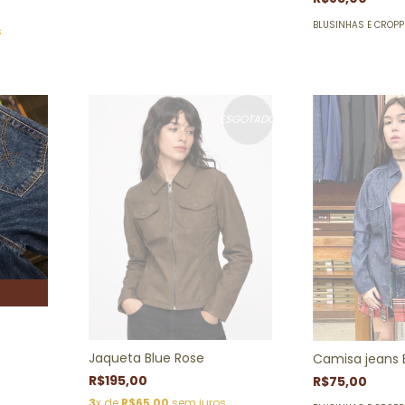
BLUSINHAS E CROP
s
ESGOTADO
Jaqueta Blue Rose
Camisa jeans 
R$195,00
R$75,00
3
x de
R$65,00
sem juros