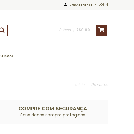
CADASTRE-SE
-
LOGIN
0
Itens
|
R$0,00
DIDAS
Início
-
Produtos
COMPRE COM SEGURANÇA
Seus dados sempre protegidos