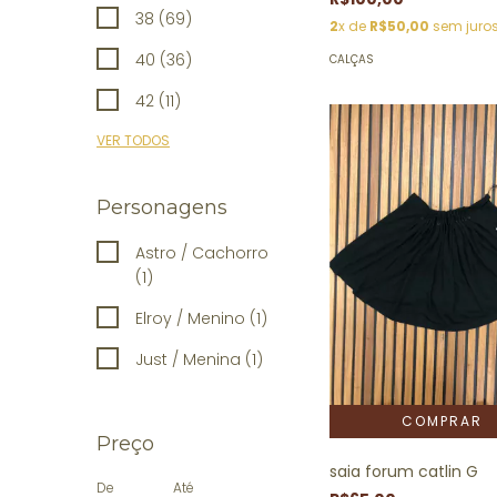
38 (69)
2
x de
R$50,00
sem juro
40 (36)
CALÇAS
42 (11)
VER TODOS
Personagens
Astro / Cachorro
(1)
Elroy / Menino (1)
Just / Menina (1)
Preço
saia forum catlin G
De
Até