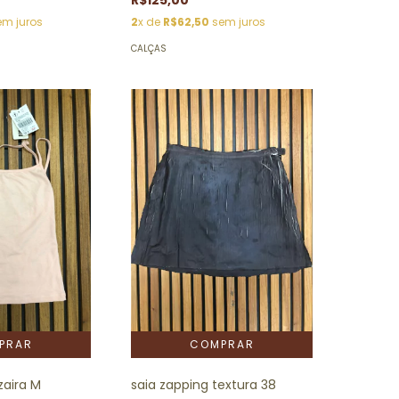
m juros
2
x de
R$62,50
sem juros
CALÇAS
zaira M
saia zapping textura 38