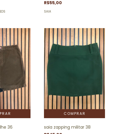
R$55,00
PEDS
SAIA
alhe 36
saia zapping militar 38