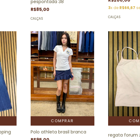
pespontada 38
3
x de
R$66,67
se
R$85,00
CALÇAS
CALÇAS
COMPRAR
Polo athleta brasil branca
pping
regata forum 
R$95,00