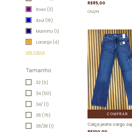
R$85,00
Roxo (3)
CALÇAS
Azul (15)
Marinho (1)
Laranja (4)
VER TODOS
Tamanho
32 (5)
34 (50)
34/ (1)
COMPRAR
36 (75)
Calça jeans cargo za
36/38 (1)
R$100,00