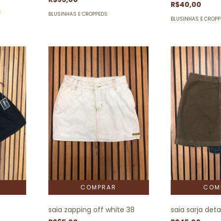
R$40,00
s
BLUSINHAS E CROPPEDS
BLUSINHAS E CROP
saia zapping off white 38
saia sarja det