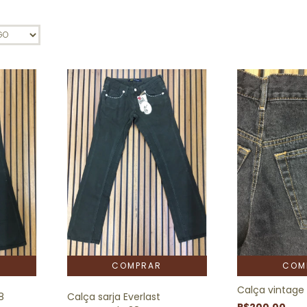
COM
Calça vintage 
8
Calça sarja Everlast
R$200,00