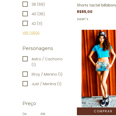
38 (69)
Shorts tactel billabo
R$65,00
40 (36)
SHORT`S
42 (11)
VER TODOS
Personagens
Astro / Cachorro
(1)
Elroy / Menino (1)
Just / Menina (1)
Preço
COMPRAR
De
Até