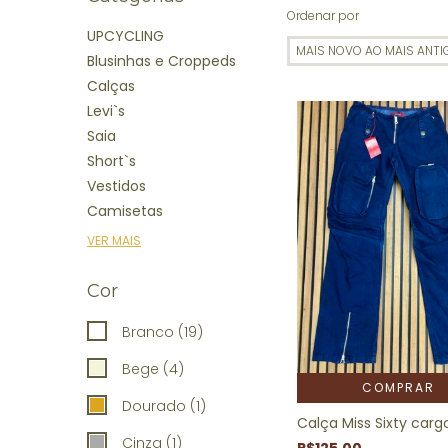
Ordenar por
UPCYCLING
Blusinhas e Croppeds
Calças
Levi`s
Saia
Short`s
Vestidos
Camisetas
VER MAIS
Cor
Branco (19)
Bege (4)
COMPRAR
Dourado (1)
Calça Miss Sixty carg
Cinza (1)
R$125,00