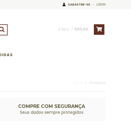
CADASTRE-SE
-
LOGIN
0
Itens
|
R$0,00
DIDAS
Início
-
Produtos
COMPRE COM SEGURANÇA
Seus dados sempre protegidos