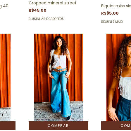
Cropped mineral street
ng 40
Biquíni miss si
R$45,00
R$85,00
BLUSINHAS E CROPPEDS
BIQUINI E MAIO
COMPRAR