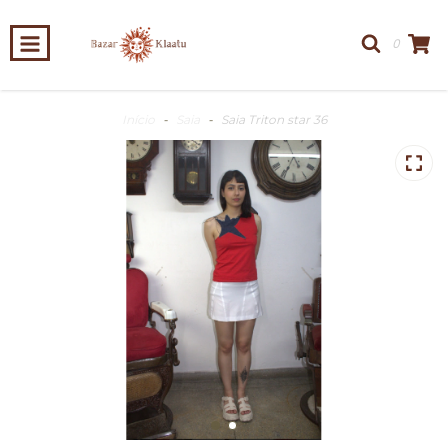
0
Início
-
Saia
-
Saia Triton star 36