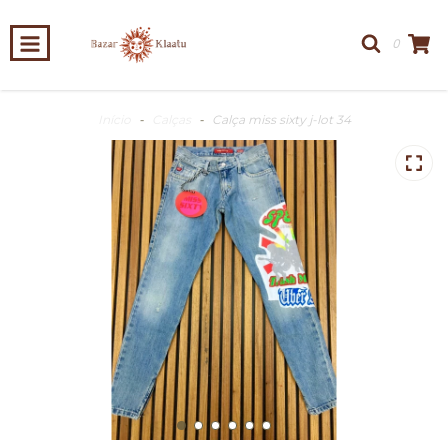
0
Início
-
Calças
-
Calça miss sixty j-lot 34