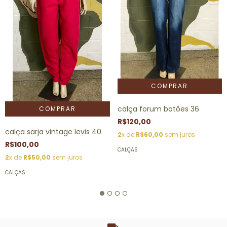
calça forum botões 36
R$120,00
calça sarja vintage levis 40
2
x de
R$60,00
sem juros
R$100,00
CALÇAS
2
x de
R$50,00
sem juros
CALÇAS