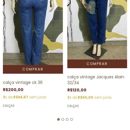
calça vintage Jacques Alain
calça vintage ck 36
32/34
R$200,00
R$120,00
3
x de
R$66,67
sem juros
2
x de
R$60,00
sem juros
CALÇAS
CALÇAS