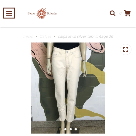
0
Início
-
Calças
-
calça levis silver tab vintage 36