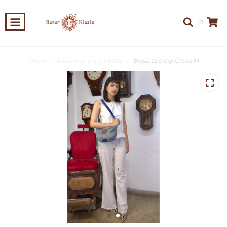
0
Início
-
Blusinhas e Croppeds
-
Blusa zoomp Cross M